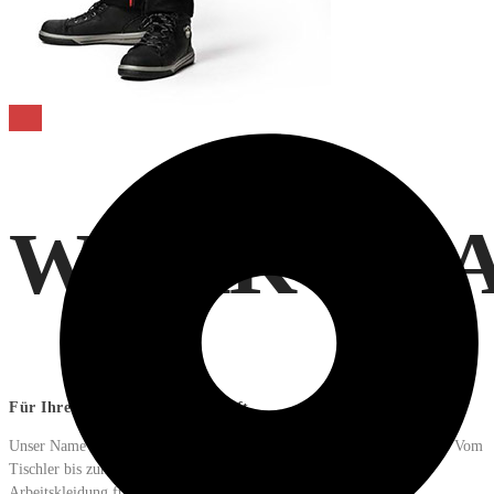
WORKWE
Für Ihre Mitarbeiter-Mannschaft
Unser Name steht für beste Berufsbekleidung für jeden Arbeitsbereich. Vom
Tischler bis zum Straßenbau oder für Labore - wir liefern Ihre
Arbeitskleidung für Einzelunternehmer und Industriebetriebe.