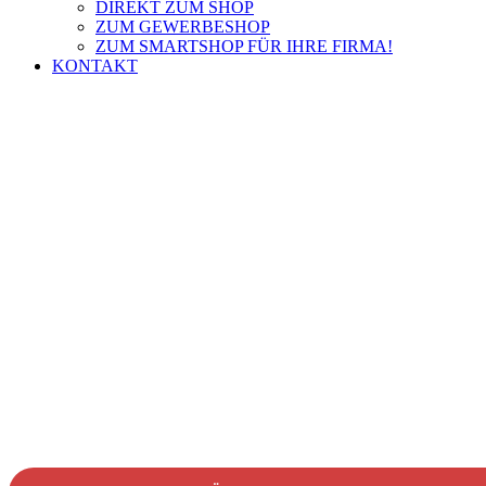
DIREKT ZUM SHOP
ZUM GEWERBESHOP
ZUM SMARTSHOP FÜR IHRE FIRMA!
KONTAKT
MADE BY LUTZLINDEMANN.COM
LEISSING
Berufsbekleidung aus Ibbenbüren!